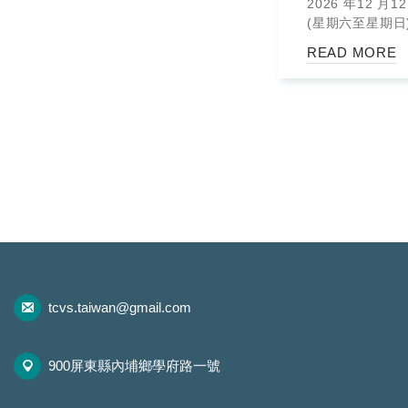
2026 年12 月12
(星期六至星期日
雄展覽館舉辦20
READ MORE
醫外科專科醫學
（AiCVS）與
科專科醫學會（Ai
聯合學術研討會
tcvs.taiwan@gmail.com
900屏東縣內埔鄉學府路一號