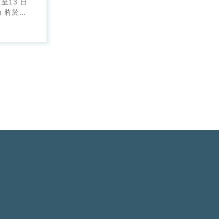
 至13 日
) 將於高
26 亞洲獸
會
亞洲獸醫內
CVIM）